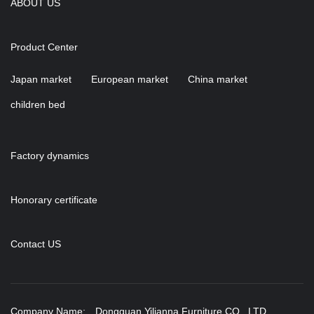
ABOUT US
Product Center
Japan market
European market
China market
children bed
Factory dynamics
Honorary certificate
Contact US
Company Name: Dongguan Yilianna Furniture CO., LTD.